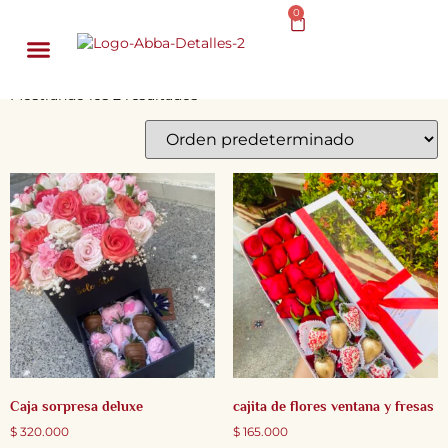
Inicio
/ Fresas con Chocolates
0
Fresas con Chocolates
DESAYUNOS SORPRESA
Mostrando los 2 resultados
Caja sorpresa deluxe
cajita de flores ventana y fresas
$
320.000
$
165.000