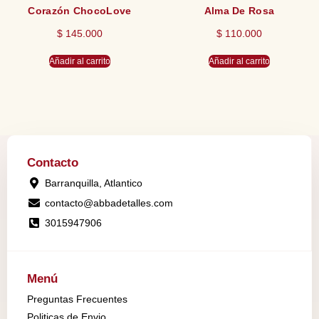
Corazón ChocoLove
Alma De Rosa
$
145.000
$
110.000
Añadir al carrito
Añadir al carrito
Contacto
Barranquilla, Atlantico
contacto@abbadetalles.com
3015947906
Menú
Preguntas Frecuentes
Politicas de Envio