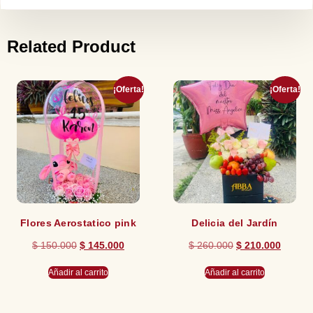
Related Product
¡Oferta!
¡Oferta!
Flores Aerostatico pink
Delicia del Jardín
$
150.000
$
145.000
$
260.000
$
210.000
Añadir al carrito
Añadir al carrito