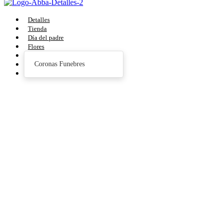
Detalles
Tienda
Día del padre
Flores
Detalles
Coronas Funebres
Cajas Sorpresa
Desayunos Sorpresa